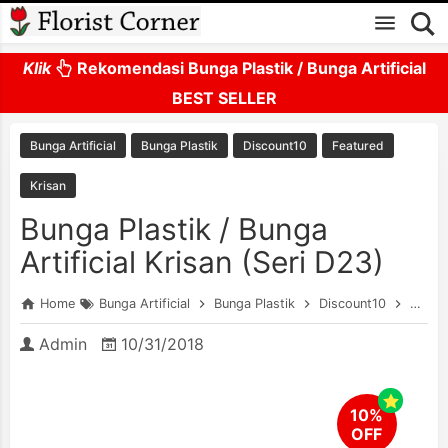
Skip to main content
Klik
Rekomendasi Bunga Plastik / Bunga Artificial
BEST SELLER
Bunga Artificial
Bunga Plastik
Discount10
Featured
Krisan
Bunga Plastik / Bunga
Artificial Krisan (Seri D23)
Home
Bunga Artificial
Bunga Plastik
Discount10
Featu
Admin
10/31/2018